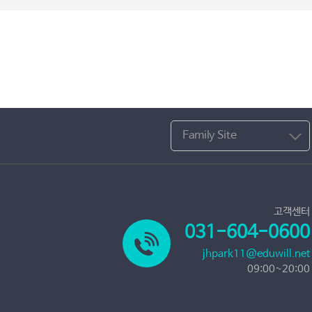
Family Site
고객센터
031-604-0600
jhpark11@eduwill.net
09:00~20:00