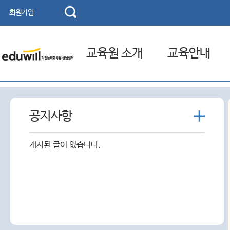
회원가입
교육원 소개
교육안내
교육기관 소개
고용보험 환급제도
더
공지사항
인사말
국민내일배움카드
보
기
연혁
게시된 글이 없습니다.
찾아오시는 길