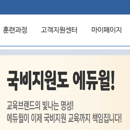
훈련과정
고객지원센터
마이페이지
훈련일정
공지사항
관심과정
전체훈련과정
자료실
나의 설문
원격훈련과정
FAQ
나의 문의내역
집체훈련과정
1:1문의
혼합훈련과정
취업상담 신청
원격지원서비스