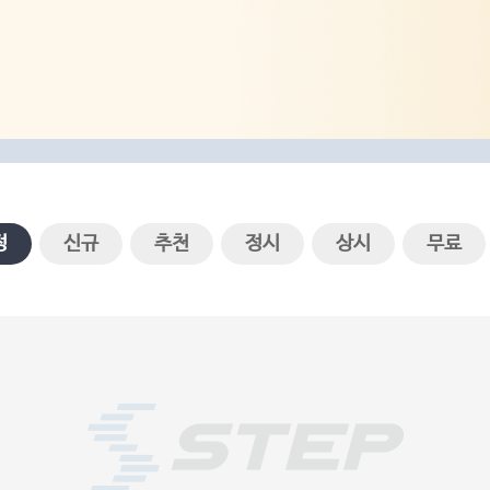
정
신규
추천
정시
상시
무료